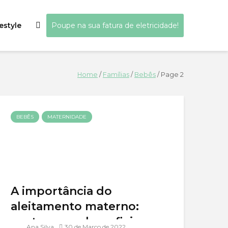
estyle
Poupe na sua fatura de eletricidade!
Home
/
Famílias
/
Bebês
/
Page 2
BEBÊS
MATERNIDADE
A importância do
aleitamento materno:
vantagens e beneficios
Ana Silva
30 de Março de 2022