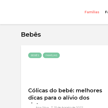
Famílias
F
Bebês
BEBÊS
FAMÍLIAS
Cólicas do bebé: melhores
dicas para o alívio dos
sintomas
Ana Silva
25 de Agosto de 2022