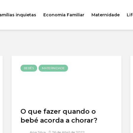
amílias inquietas
Economia Familiar
Maternidade
Lif
BEBÊS
MATERNIDADE
O que fazer quando o
bebé acorda a chorar?
Ana Silva
26 de Abril de 2022