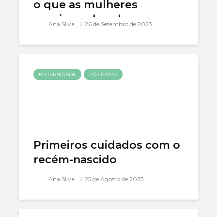
o que as mulheres
precisam de saber
Ana Silva
26 de Setembro de 2023
MATERNIDADE
PÓS PARTO
Primeiros cuidados com o
recém-nascido
Ana Silva
25 de Agosto de 2023