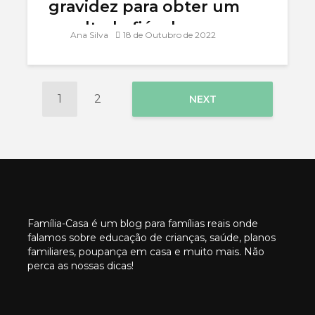
gravidez para obter um
resultado fiável
Ana Silva
18 de Outubro de 2022
1
2
NEXT
Família-Casa é um blog para famílias reais onde
falamos sobre educação de crianças, saúde, planos
familiares, poupança em casa e muito mais. Não
perca as nossas dicas!