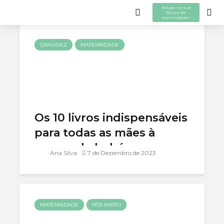
Maternidade
Home
/
Maternidade
Poupe na sua
fatura de
eletricidade!
GRAVIDEZ
MATERNIDADE
Os 10 livros indispensáveis
para todas as mães à
espera de bebé
Ana Silva
7 de Dezembro de 2023
MATERNIDADE
PÓS PARTO