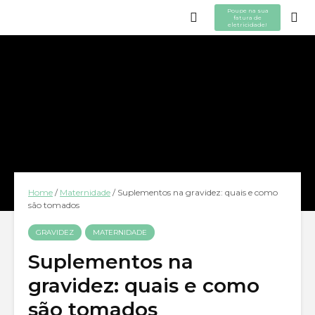
Poupe na sua
fatura de
eletricidade!
Home
/
Maternidade
/
Suplementos na gravidez: quais e como
são tomados
GRAVIDEZ
MATERNIDADE
Suplementos na
gravidez: quais e como
são tomados