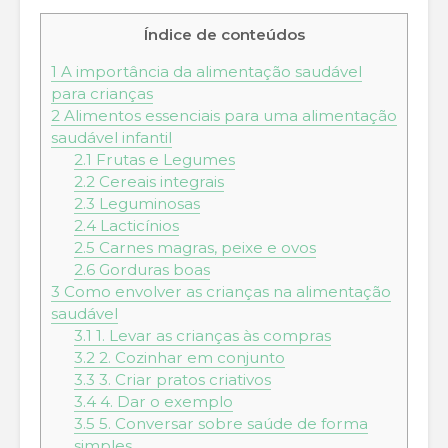
Índice de conteúdos
1
A importância da alimentação saudável
para crianças
2
Alimentos essenciais para uma alimentação
saudável infantil
2.1
Frutas e Legumes
2.2
Cereais integrais
2.3
Leguminosas
2.4
Lacticínios
2.5
Carnes magras, peixe e ovos
2.6
Gorduras boas
3
Como envolver as crianças na alimentação
saudável
3.1
1. Levar as crianças às compras
3.2
2. Cozinhar em conjunto
3.3
3. Criar pratos criativos
3.4
4. Dar o exemplo
3.5
5. Conversar sobre saúde de forma
simples