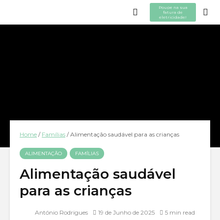
Poupe na sua
fatura de
eletricidade!
Home
/
Famílias
/
Alimentação saudável para as crianças
ALIMENTAÇÃO
FAMÍLIAS
Alimentação saudável
para as crianças
António Rodrigues
19 de Junho de 2025
5 min read