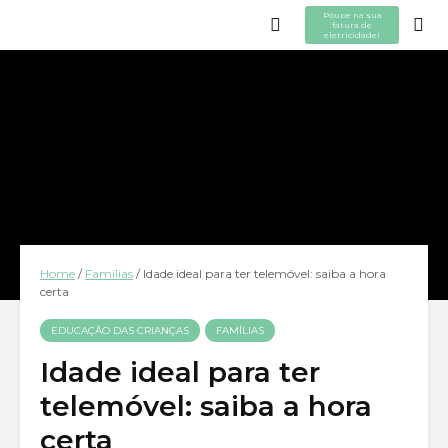
Poupe na sua
fatura de
eletricidade!
Home
/
Famílias
/
Idade ideal para ter telemóvel: saiba a hora
certa
EDUCAÇÃO DAS CRIANÇAS
FAMÍLIAS
Idade ideal para ter
telemóvel: saiba a hora
certa