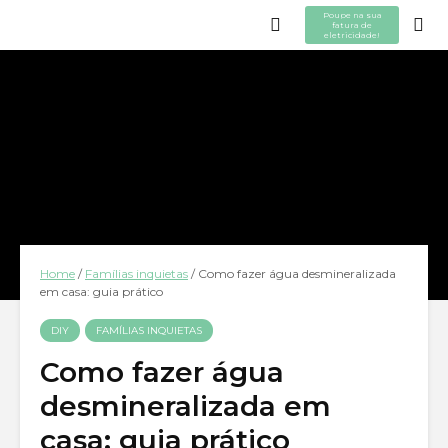
Poupe na sua
fatura de
eletricidade!
Home
/
Famílias inquietas
/
Como fazer água desmineralizada
em casa: guia prático
DIY
FAMÍLIAS INQUIETAS
Como fazer água
desmineralizada em
casa: guia prático