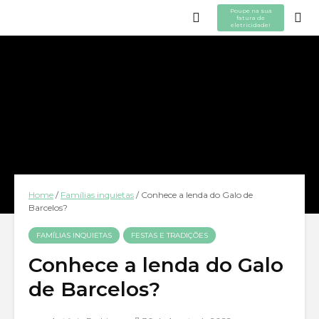
Poupe na sua
fatura de
eletricidade!
Home
/
Famílias inquietas
/
Conhece a lenda do Galo de
Barcelos?
FAMÍLIAS INQUIETAS
FESTAS E TRADIÇÕES
Conhece a lenda do Galo
de Barcelos?