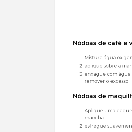
Nódoas de café e v
Misture água oxige
aplique sobre a man
enxague com água mo
remover o excesso.
Nódoas de maquilh
Aplique uma pequen
mancha;
esfregue suavemen