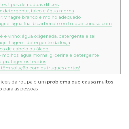
s tipos de nódoas difíceis
 detergente, talco e água morna
r: vinagre branco e molho adequado
ue: água fria, bicarbonato ou truque curioso com
 e vinho: água oxigenada, detergente e sal
uilhagem: detergente da loiça
aca de cabelo ou álcool
 molhos: água morna, glicerina e detergente
a proteger os tecidos
têm solução com os truques certos!
ifíceis da roupa é um
problema que causa muitos
ão
para as pessoas.