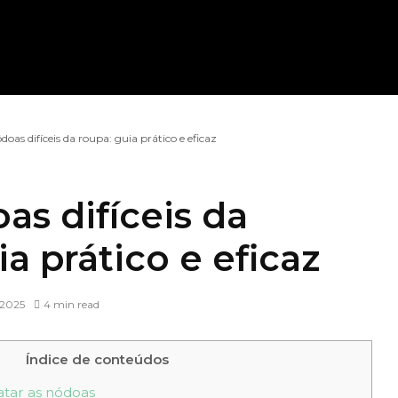
ódoas difíceis da roupa: guia prático e eficaz
as difíceis da
a prático e eficaz
 2025
4 min read
Índice de conteúdos
atar as nódoas