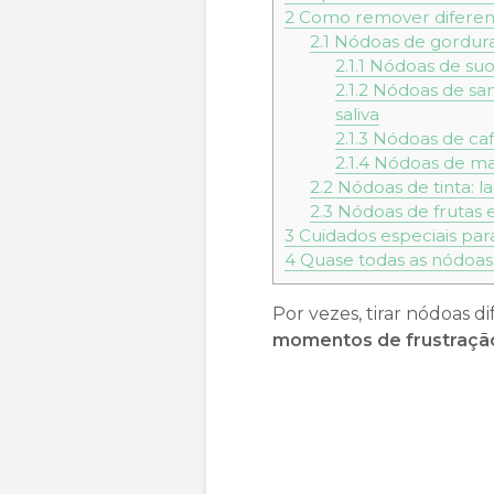
2
Como remover diferente
2.1
Nódoas de gordura:
2.1.1
Nódoas de suo
2.1.2
Nódoas de sang
saliva
2.1.3
Nódoas de café
2.1.4
Nódoas de maq
2.2
Nódoas de tinta: l
2.3
Nódoas de frutas e
3
Cuidados especiais par
4
Quase todas as nódoas 
Por vezes, tirar nódoas d
momentos de frustraç