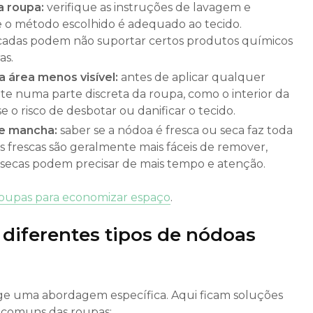
a roupa:
verifique as instruções de lavagem e
e o método escolhido é adequado ao tecido.
cadas podem não suportar certos produtos químicos
as.
 área menos visível:
antes de aplicar qualquer
e numa parte discreta da roupa, como o interior da
se o risco de desbotar ou danificar o tecido.
de mancha:
saber se a nódoa é fresca ou seca faz toda
s frescas são geralmente mais fáceis de remover,
ecas podem precisar de mais tempo e atenção.
oupas para economizar espaço
.
diferentes tipos de nódoas
ge uma abordagem específica. Aqui ficam soluções
s comuns das roupas: