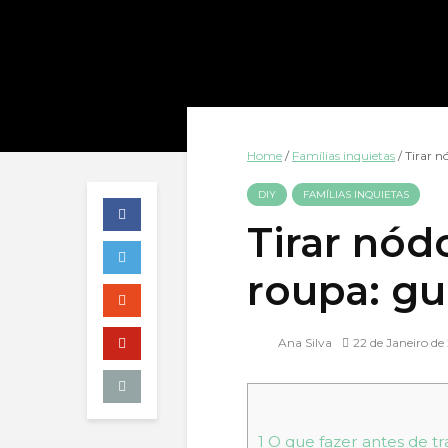
Home
/
Famílias inquietas
/
Tirar n
DIY
FAMÍLIAS INQUIETAS
Tirar nódo
roupa: gui
Ana Silva
22 de Janeiro de
1
O que fazer antes de tr