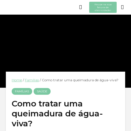
Poupe na sua
fatura de
eletricidade!
Home
/
Famílias
/
Como tratar uma queimadura de água-viva?
FAMÍLIAS
SAÚDE
Como tratar uma
queimadura de água-
viva?