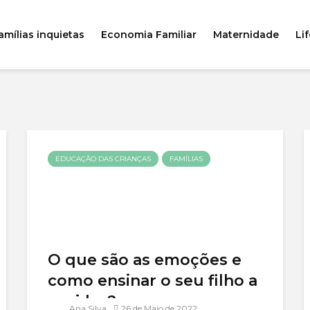
amílias inquietas
Economia Familiar
Maternidade
Lif
EDUCAÇÃO DAS CRIANÇAS
FAMÍLIAS
O que são as emoções e
como ensinar o seu filho a
geri-las?
Ana Silva
26 de Maio de 2022