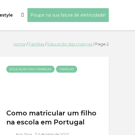
estyle
Poupe na sua fatura de eletricidade!
Home
/
Famílias
/
Educação das crianças
/
Page 2
EDUCAÇÃO DAS CRIANÇAS
FAMÍLIAS
Como matricular um filho
na escola em Portugal
Ana Silva
5 de Maio de 2022