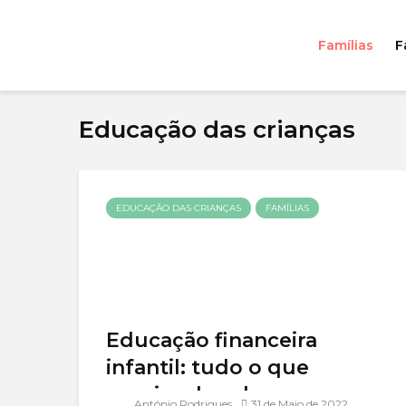
Famílias
F
Educação das crianças
EDUCAÇÃO DAS CRIANÇAS
FAMÍLIAS
Educação financeira
infantil: tudo o que
precisa de saber
António Rodrigues
31 de Maio de 2022