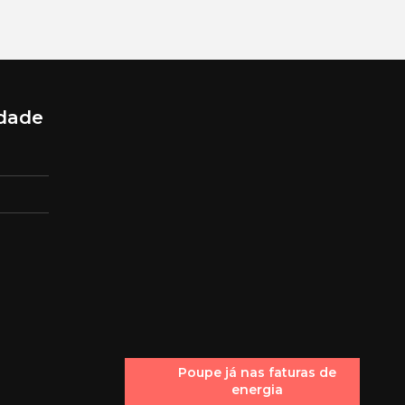
idade
Poupe já nas faturas de
energia