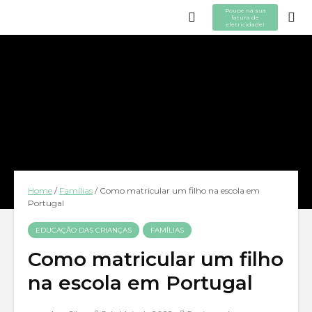
Poupe na sua
fatura de
eletricidade!
Home
/
Famílias
/
Como matricular um filho na escola em
Portugal
EDUCAÇÃO DAS CRIANÇAS
FAMÍLIAS
Como matricular um filho
na escola em Portugal