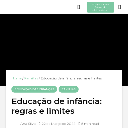
Poupe na sua
fatura de
eletricidade!
Home
/
Famílias
/
Educação de infância: regras e limites
EDUCAÇÃO DAS CRIANÇAS
FAMÍLIAS
Educação de infância:
regras e limites
Ana Silva
22 de Março de 2022
5 min read