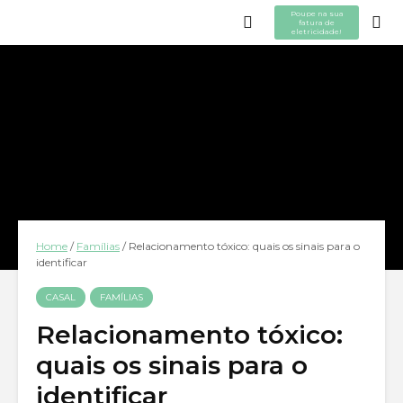
Poupe na sua
fatura de
eletricidade!
Home
/
Famílias
/
Relacionamento tóxico: quais os sinais para o
identificar
CASAL
FAMÍLIAS
Relacionamento tóxico:
quais os sinais para o
identificar