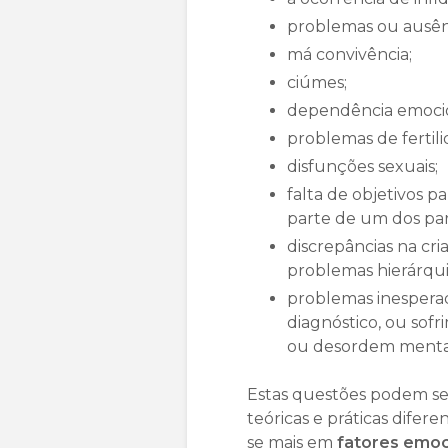
problemas ou ausên
má convivência;
ciúmes;
dependência emocio
problemas de fertili
disfunções sexuais;
falta de objetivos 
parte de um dos par
discrepâncias na cri
problemas hierárqui
problemas inespera
diagnóstico, ou sof
ou desordem menta
Estas questões podem ser
teóricas e práticas dife
se mais em
fatores emoci