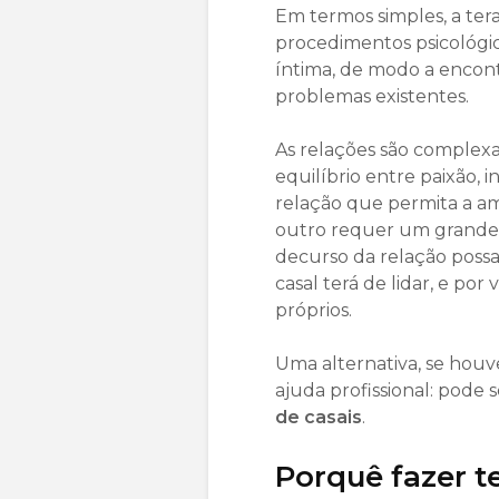
Em termos simples, a ter
procedimentos psicológi
íntima, de modo a encont
problemas existentes.
As relações são complex
equilíbrio entre paixão,
relação que permita a am
outro requer um grande 
decurso da relação possam
casal terá de lidar, e po
próprios.
Uma alternativa, se houv
ajuda profissional: pode 
de casais
.
Porquê fazer t