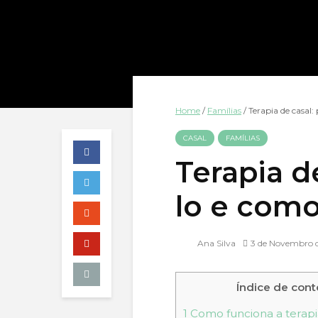
Home
/
Famílias
/
Terapia de casal
CASAL
FAMÍLIAS
Terapia d
lo e como
Ana Silva
3 de Novembro 
Índice de con
1
Como funciona a terapi