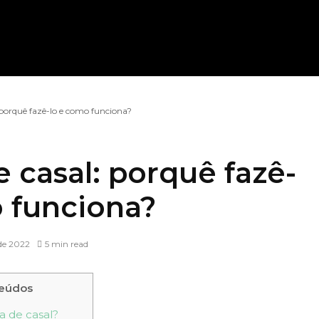
: porquê fazê-lo e como funciona?
e casal: porquê fazê-
 funciona?
de 2022
5 min read
teúdos
a de casal?