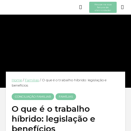
Poupe na sua
fatura de
eletricidade!
Home
/
Famílias
/
O que é o trabalho híbrido: legislação e
benefícios
CONCILIAÇÃO FAMILIAR
FAMÍLIAS
O que é o trabalho
híbrido: legislação e
benefícios