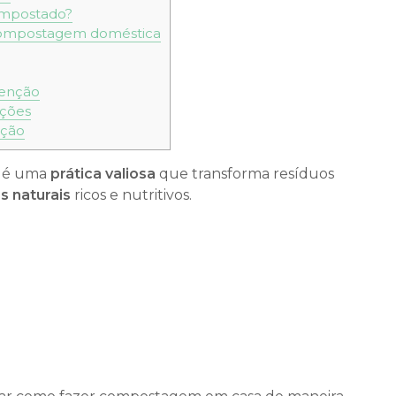
ompostado?
 compostagem doméstica
enção
ições
ação
 é uma
prática valiosa
que transforma resíduos
es naturais
ricos e nutritivos.