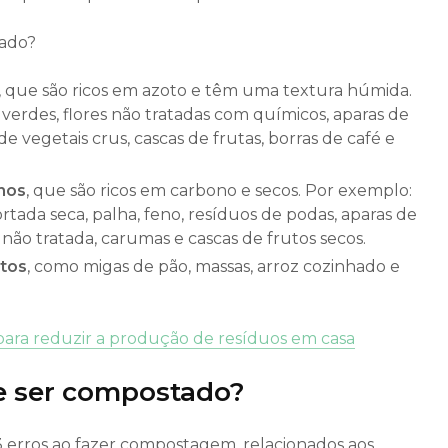
ado?
, que são ricos em azoto e têm uma textura húmida.
verdes, flores não tratadas com químicos, aparas de
 de vegetais crus, cascas de frutas, borras de café e
hos
, que são ricos em carbono e secos. Por exemplo:
cortada seca, palha, feno, resíduos de podas, aparas de
não tratada, carumas e cascas de frutos secos.
ntos
, como migas de pão, massas, arroz cozinhado e
para reduzir a produção de resíduos em casa
e ser compostado?
 3 erros ao fazer compostagem, relacionados aos