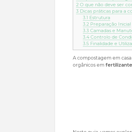
2
O que não deve ser c
3
Dicas práticas para a
3.1
Estrutura
3.2
Preparação Inicial
3.3
Camadas e Manut
3.4
Controlo de Cond
3.5
Finalidade e Utiliz
A compostagem em casa
orgânicos em
fertilizant