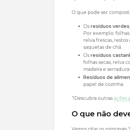
O que pode ser compost
Os
resíduos verdes
Por exemplo: folhas 
relva frescas, restos
saquetas de chá.
Os
resíduos castan
folhas secas, relva 
madeira e serradura 
Resíduos de alime
papel de cozinha.
?Descubra outras
ações 
O que não dev
Vamos citar os principais