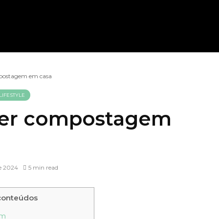
postagem em casa
LIFESTYLE
er compostagem
e 2024
5 min read
 conteúdos
em