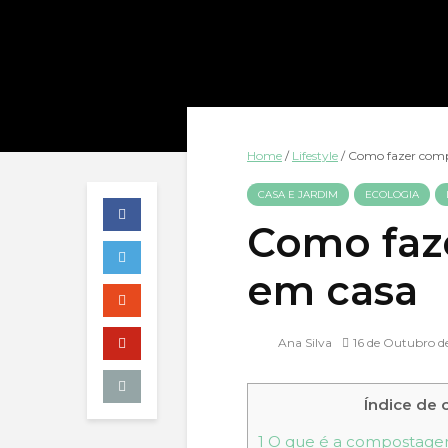
Home
/
Lifestyle
/
Como fazer com
CASA E JARDIM
ECOLOGIA
Como faz
em casa
Ana Silva
16 de Outubro d
Índice de
1
O que é a compostag