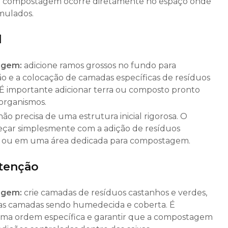
 a compostagem ocorre diretamente no espaço onde
mulados.
l
agem:
adicione ramos grossos no fundo para
ão e a colocação de camadas específicas de resíduos
 É importante adicionar terra ou composto pronto
rorganismos.
não precisa de uma estrutura inicial rigorosa. O
çar simplesmente com a adição de resíduos
o ou em uma área dedicada para compostagem.
tenção
agem:
crie camadas de resíduos castanhos e verdes,
s camadas sendo humedecida e coberta. É
uma ordem específica e garantir que a compostagem