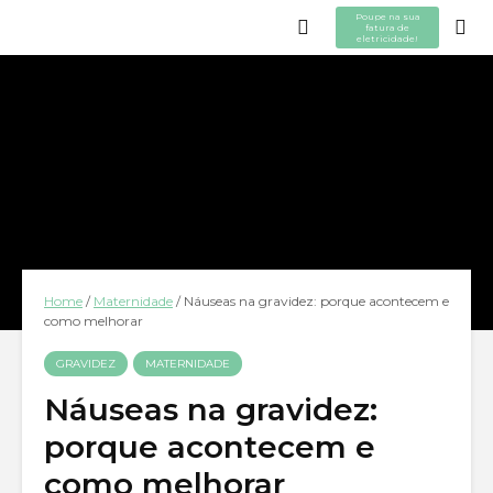
Poupe na sua
fatura de
eletricidade!
Home
/
Maternidade
/
Náuseas na gravidez: porque acontecem e
como melhorar
GRAVIDEZ
MATERNIDADE
Náuseas na gravidez:
porque acontecem e
como melhorar