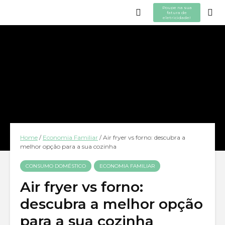
Poupe na sua
fatura de
eletricidade!
Home
/
Economia Familiar
/
Air fryer vs forno: descubra a
melhor opção para a sua cozinha
CONSUMO DOMÉSTICO
ECONOMIA FAMILIAR
Air fryer vs forno:
descubra a melhor opção
para a sua cozinha