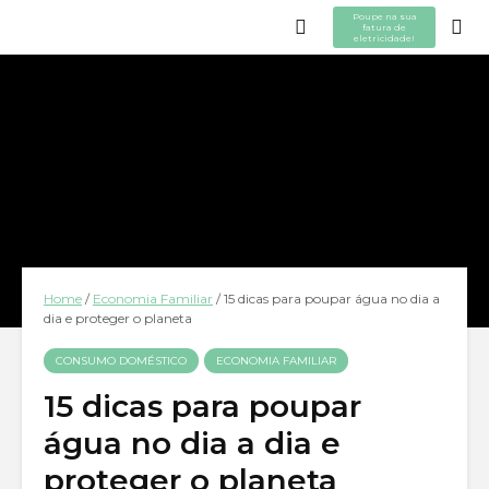
Poupe na sua
fatura de
eletricidade!
Home
/
Economia Familiar
/
15 dicas para poupar água no dia a
dia e proteger o planeta
CONSUMO DOMÉSTICO
ECONOMIA FAMILIAR
15 dicas para poupar
água no dia a dia e
proteger o planeta