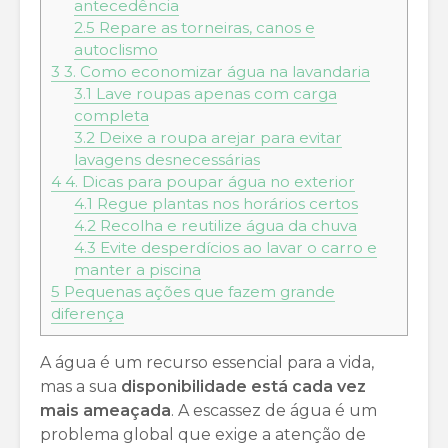
antecedência
2.5
Repare as torneiras, canos e
autoclismo
3
3. Como economizar água na lavandaria
3.1
Lave roupas apenas com carga
completa
3.2
Deixe a roupa arejar para evitar
lavagens desnecessárias
4
4. Dicas para poupar água no exterior
4.1
Regue plantas nos horários certos
4.2
Recolha e reutilize água da chuva
4.3
Evite desperdícios ao lavar o carro e
manter a piscina
5
Pequenas ações que fazem grande
diferença
A água é um recurso essencial para a vida,
mas a sua
disponibilidade está cada vez
mais ameaçada
. A escassez de água é um
problema global que exige a atenção de