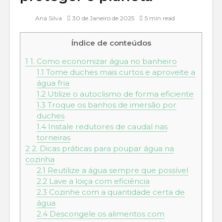
Ana Silva
30 de Janeiro de 2025
5 min read
Índice de conteúdos
1
1. Como economizar água no banheiro
1.1
Tome duches mais curtos e aproveite a
água fria
1.2
Utilize o autoclismo de forma eficiente
1.3
Troque os banhos de imersão por
duches
1.4
Instale redutores de caudal nas
torneiras
2
2. Dicas práticas para poupar água na
cozinha
2.1
Reutilize a água sempre que possível
2.2
Lave a loiça com eficiência
2.3
Cozinhe com a quantidade certa de
água
2.4
Descongele os alimentos com