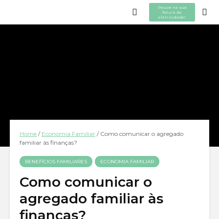
Poupe na sua
fatura de
eletricidade!
Home
/
Economia Familiar
/
Como comunicar o agregado
familiar às finanças?
BENEFÍCIOS FAMILIARES
ECONOMIA FAMILIAR
Como comunicar o
agregado familiar às
finanças?