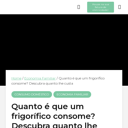
Poupe na sua
fatura de
eletricidade!
Home
/
Economia Familiar
/
Quanto é que um frigorífico
consome? Descubra quanto lhe custa
CONSUMO DOMÉSTICO
ECONOMIA FAMILIAR
Quanto é que um
frigorífico consome?
Descubra quanto lhe