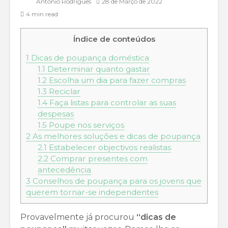
António Rodrigues
28 de Março de 2022
4 min read
Índice de conteúdos
1
Dicas de poupança doméstica
1.1
Determinar quanto gastar
1.2
Escolha um dia para fazer compras
1.3
Reciclar
1.4
Faça listas para controlar as suas
despesas
1.5
Poupe nos serviços
2
As melhores soluções e dicas de poupança
2.1
Estabelecer objectivos realistas
2.2
Comprar presentes com
antecedência
3
Conselhos de poupança para os jovens que
querem tornar-se independentes
Provavelmente já procurou
“dicas de