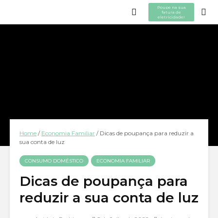
Poupe na sua
fatura de
eletricidade!
Home
/
Economia Familiar
/
Dicas de poupança para reduzir a
sua conta de luz
CONSUMO DOMÉSTICO
ECONOMIA FAMILIAR
Dicas de poupança para
reduzir a sua conta de luz