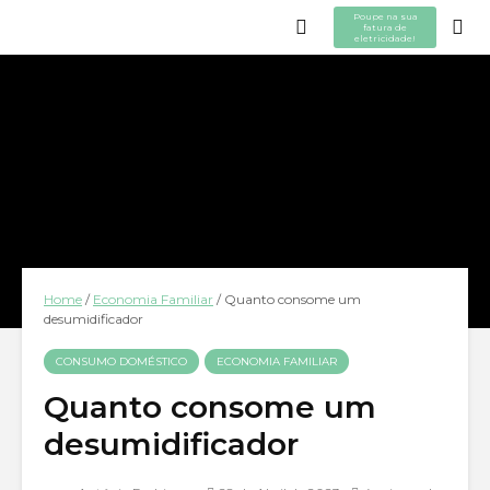
Poupe na sua
fatura de
eletricidade!
Home
/
Economia Familiar
/
Quanto consome um
desumidificador
CONSUMO DOMÉSTICO
ECONOMIA FAMILIAR
Quanto consome um
desumidificador