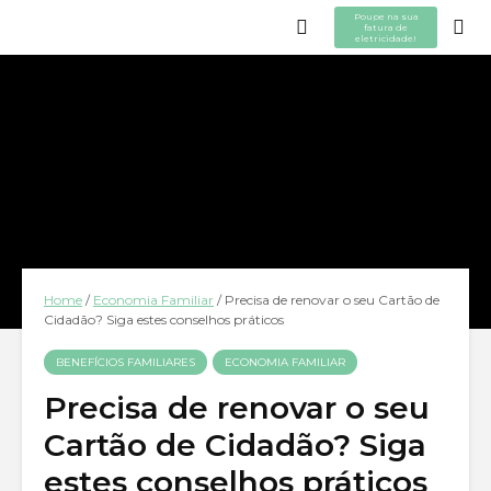
Poupe na sua
fatura de
eletricidade!
Home
/
Economia Familiar
/
Precisa de renovar o seu Cartão de
Cidadão? Siga estes conselhos práticos
BENEFÍCIOS FAMILIARES
ECONOMIA FAMILIAR
Precisa de renovar o seu
Cartão de Cidadão? Siga
estes conselhos práticos