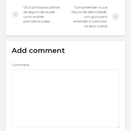
Os 5 principais planos
Compreender a sua
de seguro de saúde:
fatura de eletricidade:
uma análise
um guia para
pormenorizada
entender e controlar
os seus custos
Add comment
Comment