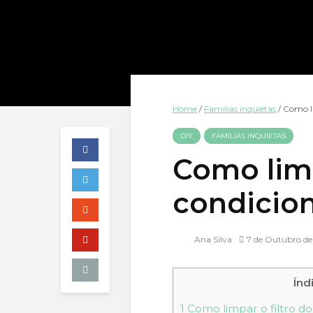
Home
/
Famílias inquietas
/
Como li
DIY
FAMÍLIAS INQUIETAS
Como limp
condicio
Ana Silva
7 de Outubro d
Índ
1
Como limpar o filtro d