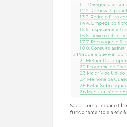
1.1
1.Desligue o ar con
1.2
2. Remova o painel 
1.3
3. Retire o filtro 
1.4
4. Limpeza do filtr
1.5
5. Inspecione e lim
1.6
6. Deixe o filtro 
1.7
7. Recoloque o filtr
1.8
8. Consulte as inst
2
Porque é que é importa
2.1
Melhor Desempenh
2.2
Economia de Ener
2.3
Maior Vida Útil d
2.4
Melhoria da Quali
2.5
Evitar Sobreaquec
2.6
Manutenção do Ar
Saber como limpar o filtr
funcionamento e a efici