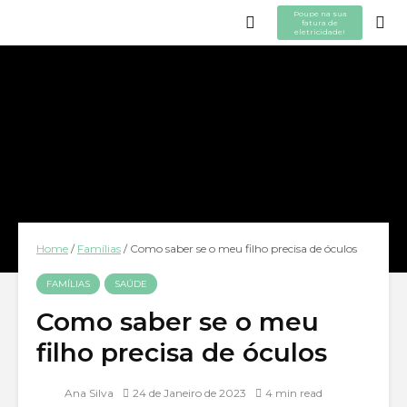
Poupe na sua
fatura de
eletricidade!
Home
/
Famílias
/
Como saber se o meu filho precisa de óculos
FAMÍLIAS
SAÚDE
Como saber se o meu
filho precisa de óculos
Ana Silva
24 de Janeiro de 2023
4 min read