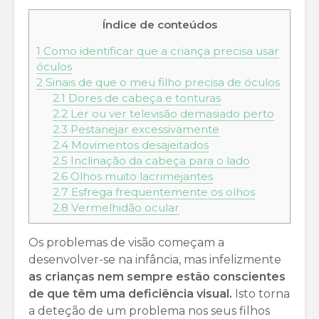
Índice de conteúdos
1
Como identificar que a criança precisa usar
óculos
2
Sinais de que o meu filho precisa de óculos
2.1
Dores de cabeça e tonturas
2.2
Ler ou ver televisão demasiado perto
2.3
Pestanejar excessivamente
2.4
Movimentos desajeitados
2.5
Inclinação da cabeça para o lado
2.6
Olhos muito lacrimejantes
2.7
Esfrega frequentemente os olhos
2.8
Vermelhidão ocular
Os problemas de visão começam a
desenvolver-se na infância, mas infelizmente
as crianças nem sempre estão conscientes
de que têm uma deficiência visual.
Isto torna
a deteção de um problema nos seus filhos