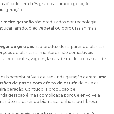
assificados em três grupos: primeira geração,
ra geração.
primeira geração
são produzidos por tecnologia
açúcar, amido, óleo vegetal ou gorduras animais
 segunda geração
são produzidos a partir de plantas
rções de plantas alimentares não comestíveis
cluindo caules, vagens, lascas de madeira e cascas de
s, os biocombustíveis de segunda geração geram
uma
sões de gases com efeito de estufa
do que os
eira geração. Contudo, a produção de
nda geração é mais complicada porque envolve a
as úteis a partir de biomassa lenhosa ou fibrosa.
iocombustíveis
é produzida a partir de algas. A