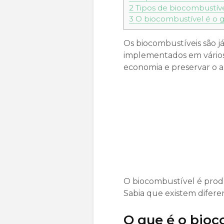
2
Tipos de biocombustív
3
O biocombustível é o g
Os biocombustíveis são 
implementados em vários 
economia e preservar o 
O biocombustível é produ
Sabia que existem difere
O que é o bioc