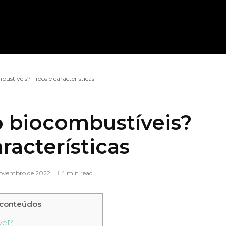
ustíveis? Tipos e características
o biocombustíveis?
racterísticas
Novembro de 2022
4 min read
 conteúdos
vel?