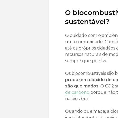
O biocombustív
sustentável?
O cuidado com o ambien
uma comunidade. Com bas
até os próprios cidadãos
recursos naturais de modo
sempre que possível.
Os biocombustíveis são b
produzem dióxido de ca
são queimados
. O CO2 
de carbono
porque não t
na biosfera.
Quando queimada, a biom
imediatamente absorvido 