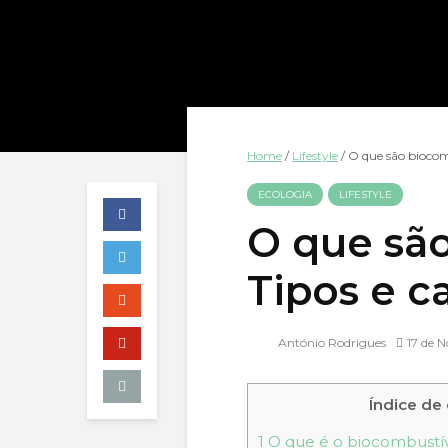
Home
/
Lifestyle
/
O que são biocomb
ECOLOGIA
LIFESTYLE
O que sã
Tipos e ca
António Rodrigues
17 de 
Índice de
1
O que é o biocombustí