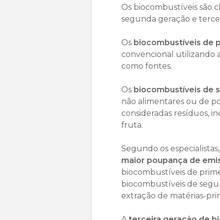
Os biocombustíveis são cl
segunda geração e tercei
Os
biocombustíveis de 
convencional utilizando 
como fontes.
Os
biocombustíveis de
não alimentares ou de po
consideradas resíduos, in
fruta.
Segundo os especialista
maior poupança de emis
biocombustíveis de prim
biocombustíveis de segu
extração de matérias-prim
A
terceira geração de b