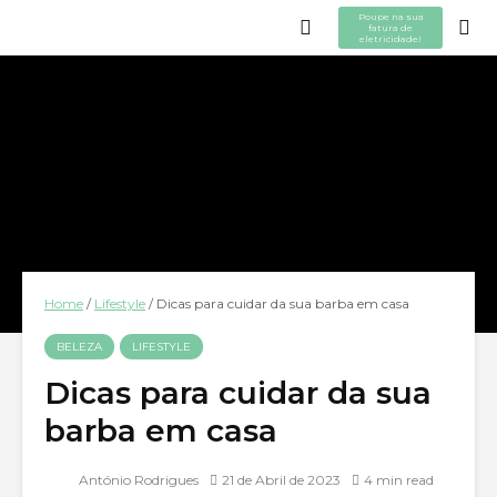
Poupe na sua
fatura de
eletricidade!
Home
/
Lifestyle
/
Dicas para cuidar da sua barba em casa
BELEZA
LIFESTYLE
Dicas para cuidar da sua
barba em casa
António Rodrigues
21 de Abril de 2023
4 min read