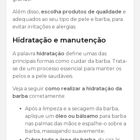
Além disso,
escolha
produtos de qualidade
e
adequados ao seu tipo de pele e barba, para
evitar irritações e alergias.
Hidratação e manutenção
A palavra
hidratação
define umas das
principais formas como cuidar da barba. Trata-
se de um processo essencial para manter os
pelos e a pele saudáveis.
Veja a seguir
como realizar a hidratação da
barba
corretamente:
Após a limpeza e a secagem da barba,
aplique um
óleo ou bálsamo
para barba
nas palmas das mãos e espalhe-o sobre a
barba, massajando suavemente;
Cubra toda a área da barba
, da raiz às