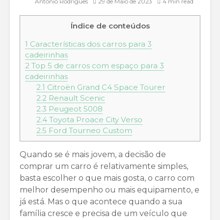
António Rodrigues
29 de Maio de 2023
4 min read
Índice de conteúdos
1
Características dos carros para 3
cadeirinhas
2
Top 5 de carros com espaço para 3
cadeirinhas
2.1
Citroën Grand C4 Space Tourer
2.2
Renault Scenic
2.3
Peugeot 5008
2.4
Toyota Proace City Verso
2.5
Ford Tourneo Custom
Quando se é mais jovem, a decisão de
comprar um carro é relativamente simples,
basta escolher o que mais gosta, o carro com
melhor desempenho ou mais equipamento, e
já está. Mas o que acontece quando a sua
família cresce e precisa de um veículo que