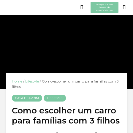
Poupe na sua
fatura de
eletricidade!
Home
/
Lifestyle
/
Como escolher um carro para famílias com 3
filhos
CASA E JARDIM
LIFESTYLE
Como escolher um carro
para famílias com 3 filhos