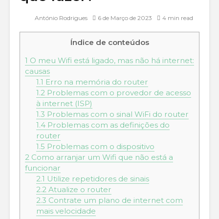
António Rodrigues
6 de Março de 2023
4 min read
Índice de conteúdos
1
O meu Wifi está ligado, mas não há internet:
causas
1.1
Erro na memória do router
1.2
Problemas com o provedor de acesso
à internet (ISP)
1.3
Problemas com o sinal WiFi do router
1.4
Problemas com as definições do
router
1.5
Problemas com o dispositivo
2
Como arranjar um Wifi que não está a
funcionar
2.1
Utilize repetidores de sinais
2.2
Atualize o router
2.3
Contrate um plano de internet com
mais velocidade