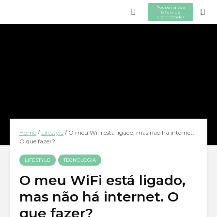
Poupe na sua
fatura de
eletricidade!
Home
/
Lifestyle
/
O meu WiFi está ligado, mas não há internet.
O que fazer?
LIFESTYLE
TECNOLOGIA
O meu WiFi está ligado,
mas não há internet. O
que fazer?