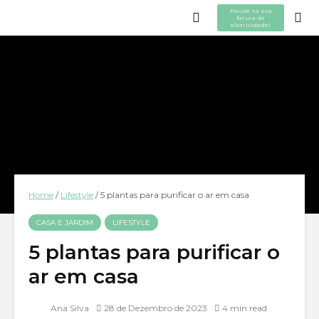
Poupe na sua
fatura de
eletricidade!
Home
/
Lifestyle
/
5 plantas para purificar o ar em casa
CASA E JARDIM
LIFESTYLE
5 plantas para purificar o
ar em casa
Ana Silva
28 de Dezembro de 2023
4 min read