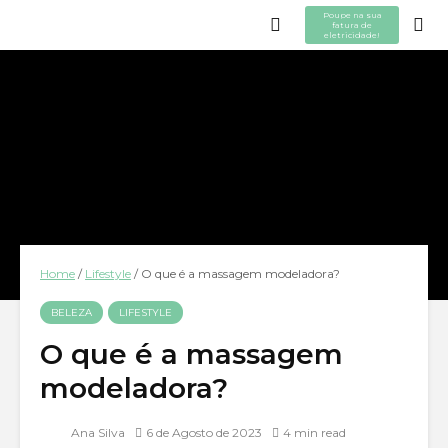
Poupe na sua
fatura de
eletricidade!
Home
/
Lifestyle
/
O que é a massagem modeladora?
BELEZA
LIFESTYLE
O que é a massagem
modeladora?
Ana Silva
6 de Agosto de 2023
4 min read