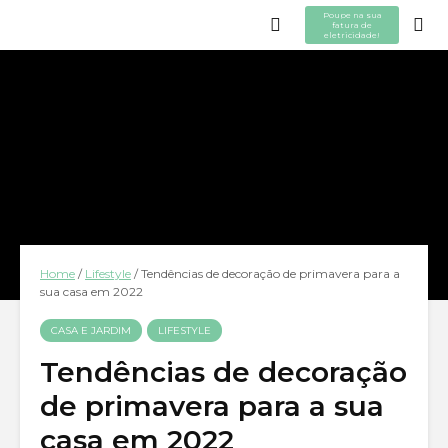
Poupe na sua
fatura de
eletricidade!
Home
/
Lifestyle
/
Tendências de decoração de primavera para a
sua casa em 2022
CASA E JARDIM
LIFESTYLE
Tendências de decoração
de primavera para a sua
casa em 2022