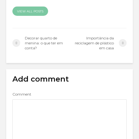
VIEW ALL POSTS
Decorar quarto de
Importância da
menina: o que ter em
reciclagem de plástico
conta?
em casa
Add comment
Comment