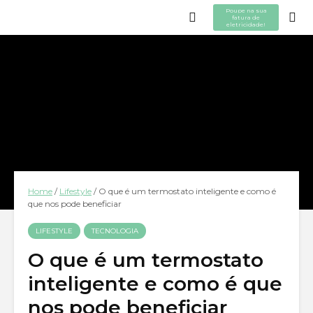
Poupe na sua
fatura de
eletricidade!
Home
/
Lifestyle
/
O que é um termostato inteligente e como é
que nos pode beneficiar
LIFESTYLE
TECNOLOGIA
O que é um termostato
inteligente e como é que
nos pode beneficiar